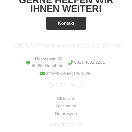
GERNE HELFEN WIR
IHNEN WEITER!
Kontakt
KGE BAUTROCKNUNG GMBH & CO. KG
Röntgenstr. 50
0821 4532 2261
86368 Gersthofen
info@bkm-augsburg.de
QUICK LINKS
Über Uns
Leistungen
Referenzen
IMPRESSUM