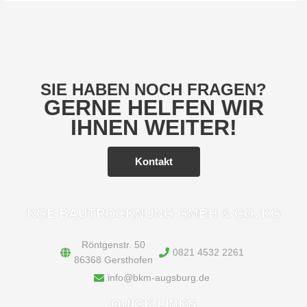
SIE HABEN NOCH FRAGEN?
GERNE HELFEN WIR
IHNEN WEITER!
Kontakt
KGE BAUTROCKNUNG GMBH & CO. KG
Röntgenstr. 50
0821 4532 2261
86368 Gersthofen
info@bkm-augsburg.de
QUICK LINKS